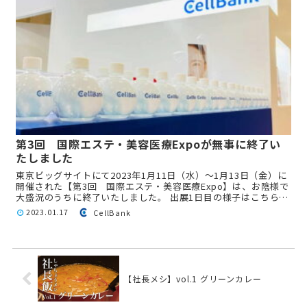
第3回 国際エステ・美容医療Expoが無事に終了い
たしました
東京ビッグサイトにて2023年1月11日（水）〜1月13日（金）に
開催された【第3回 国際エステ・美容医療Expo】は、お陰様で
大盛況のうちに終了いたしました。 出展1日目の様子はこちら
美容医療Expo 出展1日目の様子 開催期間中は、非...
2023.01.17
CellBank
【社長メシ】vol.1 グリーンカレー