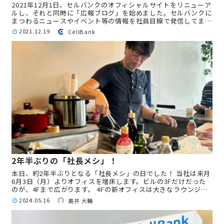
2021年12月1日、セルバンクのオフィシャルサイトをリニューア
ルし、それと同時に「広報ブログ」を始めました。セルバンクに
まつわるニュースやイベント等の情報を社員目線で発信してまい
ります。 セルバンクのお客様、お取引いただいている医療機関
2021.12.19
CellBank
様...
2年半ぶりの「社長メシ」！
本日、約2年半ぶりとなる「社長メシ」の日でした！ 当社は来月
6月3日（月）よりオフィスを増床します。ビルの3Fだけだった
のが、4Fまで広がります。 4Fの新オフィスは大きなラウンジル
ームができるので今後の「社長メシ」は4Fでやることになるで...
2024.05.16
奥井 大輔