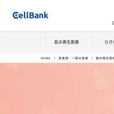
企業情報
患者様・一般の皆様
医療関係者の皆様
肌の
再生医療
ひざ
会社概要
品質と安全性
セルバンク
再生
HOME
患者様・一般の皆様
胸の再生医
事業紹介ショ
理念・ビジョン
肌の再生医療とは
ひざの痛みに
セ
3分でわかる
代表メッセージ
肌細胞の秘密
一般的な治療
導
と
行動規範
治療できる部位
変形性膝関節
よ
YouTube /
変形性膝関節
業許可
症例写真
Podcast
再生医療
業務・知財
よくある質問
Dr.北條の
MRI検査につ
美容のナレッジ
ーム
ひざコラム
資料ダウンロード
広報ブログ
資料ダウンロ
治療できる医療機関