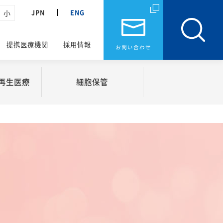
JPN
ENG
小
提携医療機関
採用情報
お問い合わせ
再生医療
細胞
保管
と再生医療
細胞保管
工物製造事業
肌の細胞保管
業
細胞保管をされている方へ
援事業