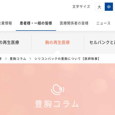
大
中
企業情報
患者様・一般の皆様
医療関係者の皆様
ニュース
の
再生医療
胸の
再生医療
セルバンクと
を知る
医療導入について
成長戦略
製品情報
事業紹介
セルバンク
療
豊胸コラム
シリコンバックの豊胸について【医師執筆】
ートムービー
ついて
ルバンクを選ぶメリット
戦略的ビジネスの構築
胸の再生医療について
真皮線維芽細胞
特定細胞加
Honmono
セルバンクのこ
法
入の流れ
事業を支える研究開発
従来の豊胸
脂肪由来幹細胞
細胞保管事
細胞の種類
症とは
くいただくご質問
豊胸コラム
再生医療支
 北條元治
症に対する
治療できる医療機関
カウンセリングル
いて
豊胸コラム
ード