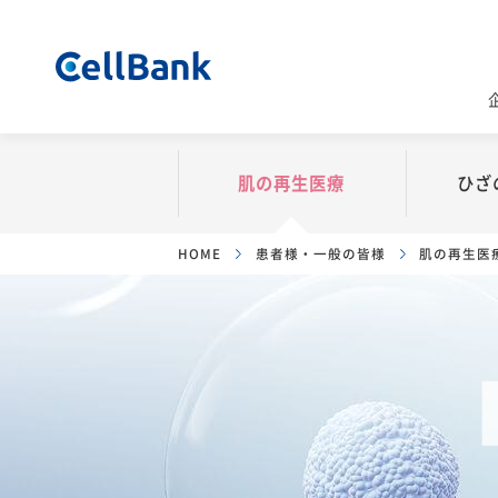
企業情報
患者様・一般の皆様
医療関係者の皆様
肌の
再生医療
ひざ
会社概要
品質と安全性
セルバンク
再生
HOME
患者様・一般の皆様
肌の再生医
事業紹介ショ
理念・ビジョン
肌の再生医療とは
ひざの痛みに
セ
3分でわかる
代表メッセージ
肌細胞の秘密
一般的な治療
導
と
行動規範
治療できる部位
変形性膝関節
よ
YouTube /
変形性膝関節
業許可
症例写真
Podcast
再生医療
業務・知財
よくある質問
Dr.北條の
MRI検査につ
美容のナレッジ
ーム
ひざコラム
資料ダウンロード
広報ブログ
資料ダウンロ
治療できる医療機関