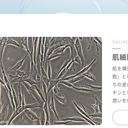
療機関
Secret
肌細
肌を構
胞」と
ちの皮
チンと
潤いを