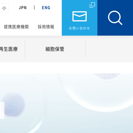
JPN
ENG
小
提携医療機関
採用情報
お問い合わせ
再生医療
細胞
保管
と再生医療
細胞保管
工物製造事業
肌の細胞保管
業
細胞保管をされている方へ
援事業