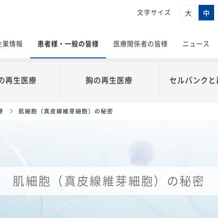
大
中
企業情報
患者様・一般の皆様
医療関係者の皆様
ニュース
の
再生医療
胸の
再生医療
セルバンクと
を知る
医療導入について
成長戦略
製品情報
事業紹介
セルバンク
療
肌細胞（真皮線維芽細胞）の秘密
ートムービー
ついて
ルバンクを選ぶメリット
戦略的ビジネスの構築
胸の再生医療について
真皮線維芽細胞
特定細胞加
Honmono
セルバンクのこ
法
入の流れ
事業を支える研究開発
従来の豊胸
脂肪由来幹細胞
細胞保管事
細胞の種類
症とは
くいただくご質問
豊胸コラム
再生医療支
 北條元治
症に対する
治療できる医療機関
肌細胞（真皮線維芽細胞）の秘密
カウンセリングル
いて
ード