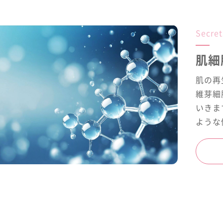
Secret
肌細
肌の再
維芽細
いきま
ような