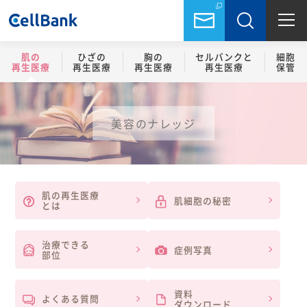
肌の
ひざの
胸の
セルバンクと
細胞
再生医療
再生医療
再生医療
再生医療
保管
美容のナレッジ
肌の再生医療
肌細胞の秘密
とは
治療できる
症例写真
部位
資料
よくある質問
ダウンロード