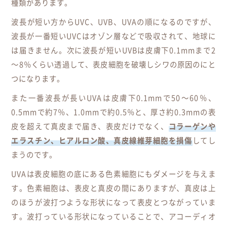
種類があります。
波長が短い方からUVC、UVB、UVAの順になるのですが、
波長が一番短いUVCはオゾン層などで吸収されて、地球に
は届きません。次に波長が短いUVBは皮膚下0.1mmまで2
～8％くらい透過して、表皮細胞を破壊しシワの原因のにと
つになります。
また一番波長が長いUVAは皮膚下0.1mmで50～60％、
0.5mmで約7％、1.0mmで約0.5％と、厚さ約0.3mmの表
皮を超えて真皮まで届き、表皮だけでなく、
コラーゲンや
エラスチン、ヒアルロン酸、真皮線維芽細胞を損傷
してし
まうのです。
UVAは表皮細胞の底にある色素細胞にもダメージを与えま
す。色素細胞は、表皮と真皮の間にありますが、真皮は上
のほうが波打つような形状になって表皮とつながっていま
す。波打っている形状になっていることで、アコーディオ